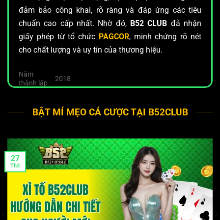
đảm bảo công khai, rõ ràng và đáp ứng các tiêu
chuẩn cao cấp nhất. Nhờ đó,
B52 CLUB
đã nhận
giấy phép từ tổ chức
PAGCOR
, minh chứng rõ nét
cho chất lượng và uy tín của thương hiệu.
Năm
2018
thành lập
Sản
Casino, bắn cá, thể thao, game bài, lô đề, nổ hũ,
phẩm
tài xỉu, xóc đĩa,…
BẬT MÍ MẸO CÁ CƯỢC TẠI B52CLUB
Giấy
PAGCOR-2018-007
phép
Tiêu
WAF (Tường lửa ứng dụng web), SSL 128-bit,
27
chuẩn
SQLMap, Cloudflare
Th3
bảo mật
Số lượng
thành
5 triệu
viên
Thành
Thương hiệu giải trí trực tuyến xuất sắc nhất