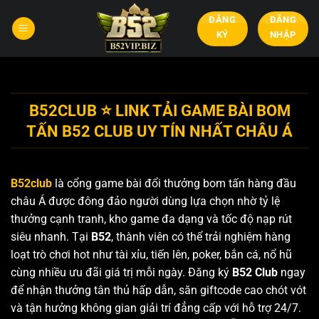
Bỏ
ĐĂNG
ĐĂNG
qua
KÝ
NHẬP
nội
dung
B52CLUB ⭐️ LINK TẢI GAME BÀI BOM
TẤN B52 CLUB UY TÍN NHẤT CHÂU Á
B52club
là cổng game bài đổi thưởng bom tấn hàng đầu
châu Á được đông đảo người dùng lựa chọn nhờ tỷ lệ
thưởng cạnh tranh, kho game đa dạng và tốc độ nạp rút
siêu nhanh. Tại
B52
, thành viên có thể trải nghiệm hàng
loạt trò chơi hot như tài xỉu, tiến lên, poker, bắn cá, nổ hũ
cùng nhiều ưu đãi giá trị mỗi ngày. Đăng ký
B52 Club
ngay
để nhận thưởng tân thủ hấp dẫn, săn giftcode cao chót vót
và tận hưởng không gian giải trí đẳng cấp với hỗ trợ 24/7.