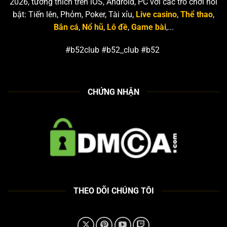
2026, tương thích trên iOS, Android, PC với các trò chơi nổi
chất lượng tốt nhất.
bật: Tiến lên, Phỏm, Poker, Tài xỉu,
Live casino
,
Thể thao
,
Bắn cá
,
Nổ hũ
,
Lô đề
,
Game bài
,...
#b52club #b52_club #b52
CHỨNG NHẬN
B52club cung cấp đa dạng sảnh game cùng khuyến
mãi hấp dẫn
Đội ngũ phát triển thường xuyên cập nhật thêm đa
dạng tựa game hàng đầu, loại bỏ những trò kém
THEO DÕI CHÚNG TÔI
chất lượng. Mọi người sẽ không bao giờ cảm thấy
buồn chán khi luôn có cơ hội trải nghiệm nhiều sản
phẩm mới đầy thú vị.