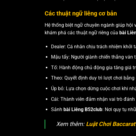
Các thuật ngữ liêng cơ bản
Hệ thống biệt ngữ chuyên ngành giúp hội 
khám phá các thuật ngữ riêng của
bài Liê
Dealer: Cá nhân chịu trách nhiệm khởi 
Mậu tẩy: Người giành chiến thắng ván 
Tố: Hành động chủ động gia tăng giá trị
Theo: Quyết định duy trì lượt chơi bằng
Úp bỏ: Lựa chọn dừng cuộc chơi khi nh
Cái: Thành viên đảm nhận vai trò đánh 
Sảnh
bài Liêng B52club
: Nơi quy tụ nh
Xem thêm:
Luật Chơi Baccarat