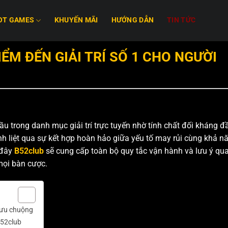
OT GAMES
KHUYẾN MÃI
HƯỚNG DẪN
TIN TỨC
IỂM ĐẾN GIẢI TRÍ SỐ 1 CHO NGƯỜI
ầu trong danh mục giải trí trực tuyến nhờ tính chất đối kháng đ
ãnh liệt qua sự kết hợp hoàn hảo giữa yếu tố may rủi cùng khả n
 đây
B52club
sẽ cung cấp toàn bộ quy tắc vận hành và lưu ý qu
mọi bàn cược.
 ưu chuộng
B52club