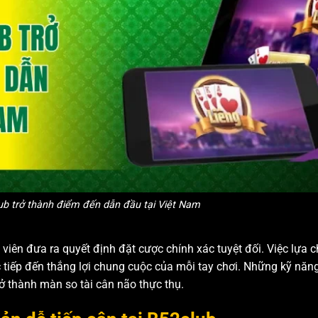
ub trở thành điểm đến dẫn đầu tại Việt Nam
 viên đưa ra quyết định đặt cược chính xác tuyệt đối. Việc lựa 
c tiếp đến thắng lợi chung cuộc của mỗi tay chơi. Những kỹ năn
rở thành màn so tài cân não thực thụ.