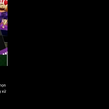
chọn
g xử