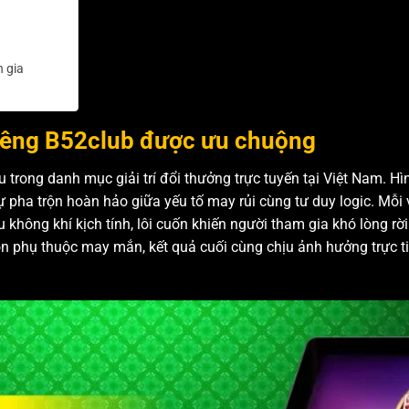
n gia
iêng B52club được ưu chuộng
u trong danh mục giải trí đổi thưởng trực tuyến tại Việt Nam. Hì
sự pha trộn hoàn hảo giữa yếu tố may rủi cùng tư duy logic. Mỗi
u không khí kịch tính, lôi cuốn khiến người tham gia khó lòng rời
n phụ thuộc may mắn, kết quả cuối cùng chịu ảnh hưởng trực t