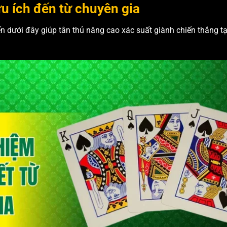
u ích đến từ chuyên gia
 dưới đây giúp tân thủ nâng cao xác suất giành chiến thắng tạ