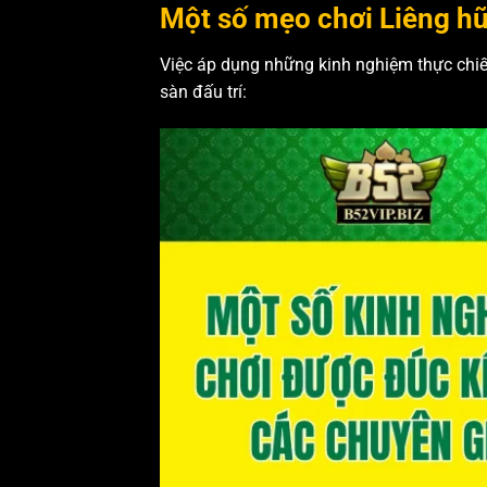
Một số mẹo chơi Liêng hữ
Việc áp dụng những kinh nghiệm thực chiến
sàn đấu trí: