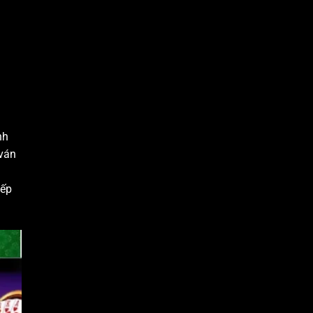
nh
 ván
iếp