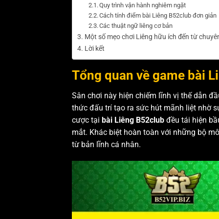
Quy trình vận hành nghiêm ngặt
Cách tính điểm bài Liêng B52club đơn giản
Các thuật ngữ liêng cơ bản
Một số mẹo chơi Liêng hữu ích đến từ chuyê
Lời kết
Tổng quan về game bài L
Sân chơi này hiện chiếm lĩnh vị thế dẫn đầ
thức đấu trí tạo ra sức hút mãnh liệt nhờ 
cược tại
bài Liêng B52club
đều tái hiện bầ
mắt. Khác biệt hoàn toàn với những bộ mô
từ bản lĩnh cá nhân.